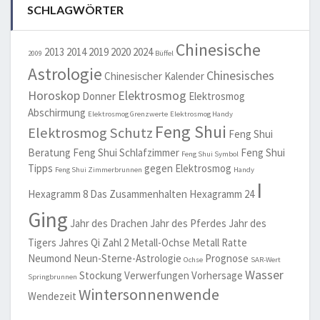
SCHLAGWÖRTER
Chinesische
2013
2014
2019
2020
2024
2009
Büffel
Astrologie
Chinesisches
Chinesischer Kalender
Horoskop
Elektrosmog
Donner
Elektrosmog
Abschirmung
Elektrosmog Grenzwerte
Elektrosmog Handy
Feng Shui
Elektrosmog Schutz
Feng Shui
Beratung
Feng Shui Schlafzimmer
Feng Shui
Feng Shui Symbol
Tipps
gegen Elektrosmog
Feng Shui Zimmerbrunnen
Handy
I
Hexagramm 8 Das Zusammenhalten
Hexagramm 24
Ging
Jahr des Drachen
Jahr des Pferdes
Jahr des
Tigers
Jahres Qi Zahl 2
Metall-Ochse
Metall Ratte
Neumond
Neun-Sterne-Astrologie
Prognose
Ochse
SAR-Wert
Wasser
Stockung
Verwerfungen
Vorhersage
Springbrunnen
Wintersonnenwende
Wendezeit