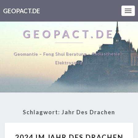
GEOPACT.DE
Togg
Navi
GEOPACT.DE
Geomantie – Feng Shui Beratung – Radiästhesie –
Elektrosmog
Schlagwort:
Jahr Des Drachen
2024
2024 IM JAHR DES DRACHEN
IM