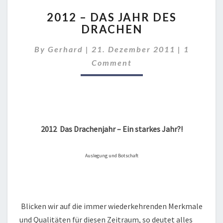
2012
2012 – DAS JAHR DES
–
DRACHEN
DAS
JAHR
Comment
By
Gerhard
|
21. Dezember 2011
|
1
DES
DRACHEN
Comment
2012 Das Drachenjahr – Ein starkes Jahr?!
Auslegung und Botschaft
Blicken wir auf die immer wiederkehrenden Merkmale
und Qualitäten für diesen Zeitraum, so deutet alles