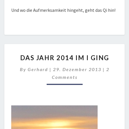
Und wo die Aufmerksamkeit hingeht, geht das Qi hin!
DAS
DAS JAHR 2014 IM I GING
JAHR
2014
Comment
By
Gerhard
|
29. Dezember 2013
|
2
IM
I
Comments
GING