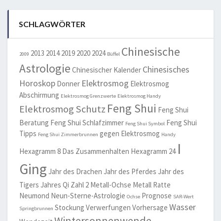
SCHLAGWÖRTER
Chinesische
2013
2014
2019
2020
2024
2009
Büffel
Astrologie
Chinesisches
Chinesischer Kalender
Horoskop
Elektrosmog
Donner
Elektrosmog
Abschirmung
Elektrosmog Grenzwerte
Elektrosmog Handy
Feng Shui
Elektrosmog Schutz
Feng Shui
Beratung
Feng Shui Schlafzimmer
Feng Shui
Feng Shui Symbol
Tipps
gegen Elektrosmog
Feng Shui Zimmerbrunnen
Handy
I
Hexagramm 8 Das Zusammenhalten
Hexagramm 24
Ging
Jahr des Drachen
Jahr des Pferdes
Jahr des
Tigers
Jahres Qi Zahl 2
Metall-Ochse
Metall Ratte
Neumond
Neun-Sterne-Astrologie
Prognose
Ochse
SAR-Wert
Wasser
Stockung
Verwerfungen
Vorhersage
Springbrunnen
Wintersonnenwende