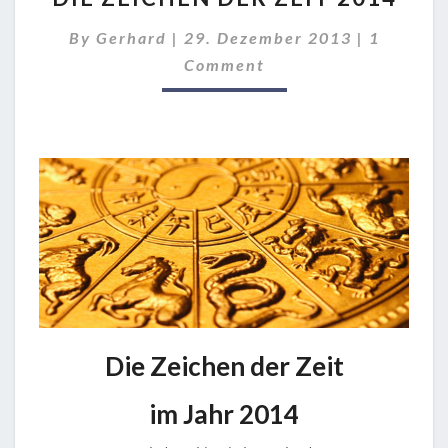
DER
Comment
By
Gerhard
|
29. Dezember 2013
|
1
ZEIT
2014
Comment
Die Zeichen der Zeit
im Jahr 2014