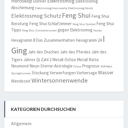
Horoskop
Elektrosmog
Donner
Elektrosmog
Abschirmung
Elektrosmog Grenzwerte
Elektrosmog Handy
Feng Shui
Elektrosmog Schutz
Feng Shui
Beratung
Feng Shui Schlafzimmer
Feng Shui
Feng Shui Symbol
Tipps
gegen Elektrosmog
Feng Shui Zimmerbrunnen
Handy
I
Hexagramm 8 Das Zusammenhalten
Hexagramm 24
Ging
Jahr des Drachen
Jahr des Pferdes
Jahr des
Tigers
Jahres Qi Zahl 2
Metall-Ochse
Metall Ratte
Neumond
Neun-Sterne-Astrologie
Prognose
Ochse
SAR-Wert
Wasser
Stockung
Verwerfungen
Vorhersage
Springbrunnen
Wintersonnenwende
Wendezeit
KATEGORIEN DURCHSUCHEN
Allgemein