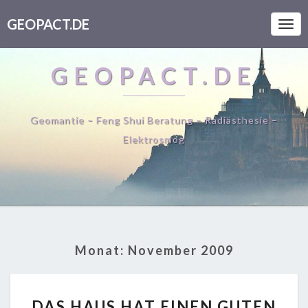
GEOPACT.DE
Togg
Navi
GEOPACT.DE
Geomantie – Feng Shui Beratung – Radiästhesie –
Elektrosmog
Monat:
November 2009
DAS
DAS HAUS HAT EINEN GUTEN
HAUS