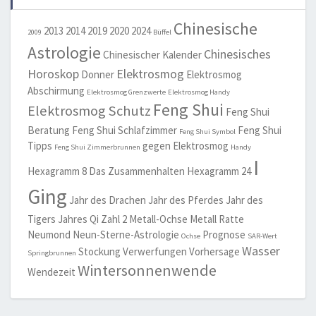
Chinesische
2013
2014
2019
2020
2024
2009
Büffel
Astrologie
Chinesisches
Chinesischer Kalender
Horoskop
Elektrosmog
Donner
Elektrosmog
Abschirmung
Elektrosmog Grenzwerte
Elektrosmog Handy
Feng Shui
Elektrosmog Schutz
Feng Shui
Beratung
Feng Shui Schlafzimmer
Feng Shui
Feng Shui Symbol
Tipps
gegen Elektrosmog
Feng Shui Zimmerbrunnen
Handy
I
Hexagramm 8 Das Zusammenhalten
Hexagramm 24
Ging
Jahr des Drachen
Jahr des Pferdes
Jahr des
Tigers
Jahres Qi Zahl 2
Metall-Ochse
Metall Ratte
Neumond
Neun-Sterne-Astrologie
Prognose
Ochse
SAR-Wert
Wasser
Stockung
Verwerfungen
Vorhersage
Springbrunnen
Wintersonnenwende
Wendezeit