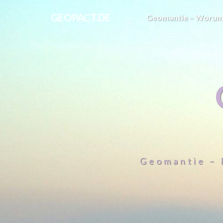
GEOPACT.DE
Geomantie – Worum
Geomantie – 