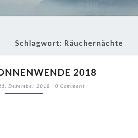
Schlagwort:
Räuchernächte
WINTERSONNENWENDE
ONNENWENDE 2018
2018
Comments
21. Dezember 2018
|
0 Comment