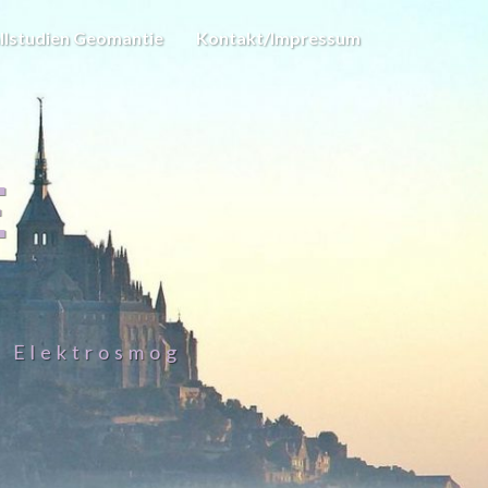
llstudien Geomantie
Kontakt/Impressum
E
– Elektrosmog