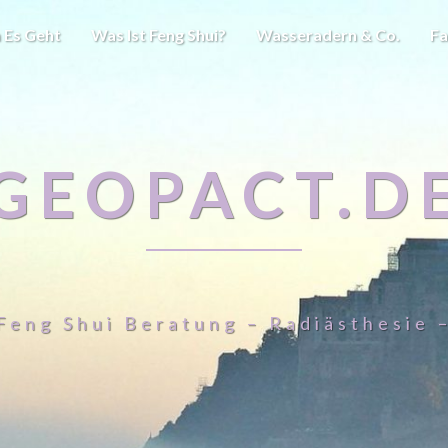
 Es Geht
Was Ist Feng Shui?
Wasseradern & Co.
Fa
GEOPACT.D
Feng Shui Beratung – Radiästhesie 