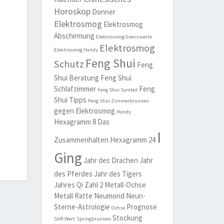
Horoskop
Donner
Elektrosmog
Elektrosmog
Abschirmung
Elektrosmog Grenzwerte
Elektrosmog
Elektrosmog Handy
Feng Shui
Schutz
Feng
Shui Beratung
Feng Shui
Schlafzimmer
Feng
Feng Shui Symbol
Shui Tipps
Feng Shui Zimmerbrunnen
gegen Elektrosmog
Handy
Hexagramm 8 Das
I
Zusammenhalten
Hexagramm 24
Ging
Jahr des Drachen
Jahr
des Pferdes
Jahr des Tigers
Jahres Qi Zahl 2
Metall-Ochse
Metall Ratte
Neumond
Neun-
Sterne-Astrologie
Prognose
Ochse
Stockung
SAR-Wert
Springbrunnen