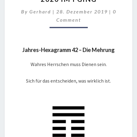
I
Comment
By
Gerhard
|
28. Dezember 2019
|
0
GING
Comment
Jahres-Hexagramm 42 – Die Mehrung
Wahres Herrschen muss Dienen sein.
Sich für das entscheiden, was wirklich ist.