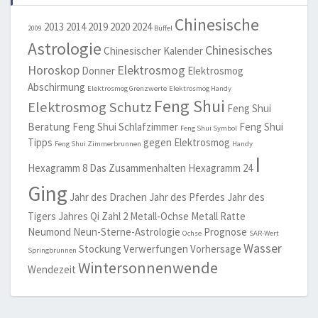
Chinesische
2013
2014
2019
2020
2024
2009
Büffel
Astrologie
Chinesisches
Chinesischer Kalender
Horoskop
Elektrosmog
Donner
Elektrosmog
Abschirmung
Elektrosmog Grenzwerte
Elektrosmog Handy
Feng Shui
Elektrosmog Schutz
Feng Shui
Beratung
Feng Shui Schlafzimmer
Feng Shui
Feng Shui Symbol
Tipps
gegen Elektrosmog
Feng Shui Zimmerbrunnen
Handy
I
Hexagramm 8 Das Zusammenhalten
Hexagramm 24
Ging
Jahr des Drachen
Jahr des Pferdes
Jahr des
Tigers
Jahres Qi Zahl 2
Metall-Ochse
Metall Ratte
Neumond
Neun-Sterne-Astrologie
Prognose
Ochse
SAR-Wert
Wasser
Stockung
Verwerfungen
Vorhersage
Springbrunnen
Wintersonnenwende
Wendezeit