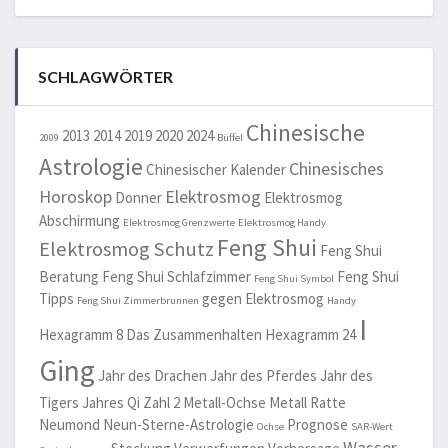
SCHLAGWÖRTER
Chinesische
2013
2014
2019
2020
2024
2009
Büffel
Astrologie
Chinesisches
Chinesischer Kalender
Horoskop
Elektrosmog
Donner
Elektrosmog
Abschirmung
Elektrosmog Grenzwerte
Elektrosmog Handy
Feng Shui
Elektrosmog Schutz
Feng Shui
Beratung
Feng Shui Schlafzimmer
Feng Shui
Feng Shui Symbol
Tipps
gegen Elektrosmog
Feng Shui Zimmerbrunnen
Handy
I
Hexagramm 8 Das Zusammenhalten
Hexagramm 24
Ging
Jahr des Drachen
Jahr des Pferdes
Jahr des
Tigers
Jahres Qi Zahl 2
Metall-Ochse
Metall Ratte
Neumond
Neun-Sterne-Astrologie
Prognose
Ochse
SAR-Wert
Wasser