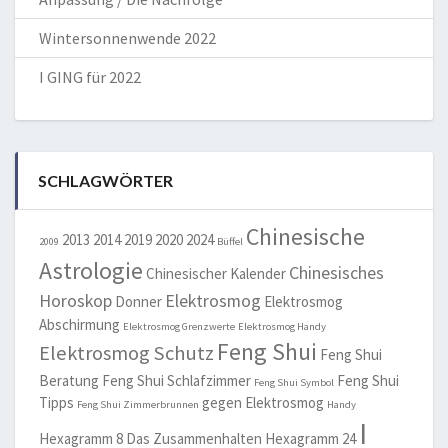
Wintersonnenwende 2022
I GING für 2022
SCHLAGWÖRTER
Chinesische
2013
2014
2019
2020
2024
2009
Büffel
Astrologie
Chinesisches
Chinesischer Kalender
Horoskop
Elektrosmog
Donner
Elektrosmog
Abschirmung
Elektrosmog Grenzwerte
Elektrosmog Handy
Feng Shui
Elektrosmog Schutz
Feng Shui
Beratung
Feng Shui Schlafzimmer
Feng Shui
Feng Shui Symbol
Tipps
gegen Elektrosmog
Feng Shui Zimmerbrunnen
Handy
I
Hexagramm 8 Das Zusammenhalten
Hexagramm 24