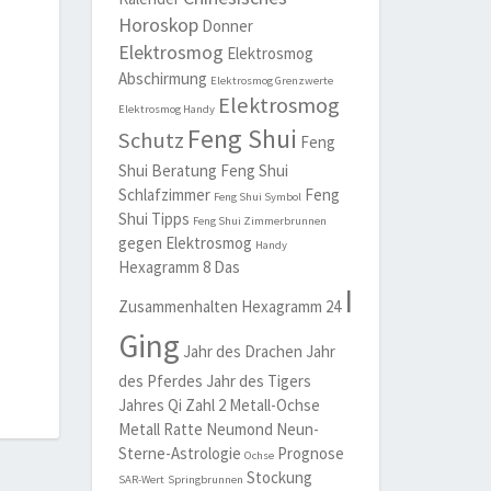
Horoskop
Donner
Elektrosmog
Elektrosmog
Abschirmung
Elektrosmog Grenzwerte
Elektrosmog
Elektrosmog Handy
Feng Shui
Schutz
Feng
Shui Beratung
Feng Shui
Schlafzimmer
Feng
Feng Shui Symbol
Shui Tipps
Feng Shui Zimmerbrunnen
gegen Elektrosmog
Handy
Hexagramm 8 Das
I
Zusammenhalten
Hexagramm 24
Ging
Jahr des Drachen
Jahr
des Pferdes
Jahr des Tigers
Jahres Qi Zahl 2
Metall-Ochse
Metall Ratte
Neumond
Neun-
Sterne-Astrologie
Prognose
Ochse
Stockung
SAR-Wert
Springbrunnen