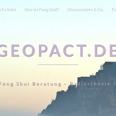
 Es Geht
Was Ist Feng Shui?
Wasseradern & Co.
Fa
GEOPACT.D
Feng Shui Beratung – Radiästhesie 