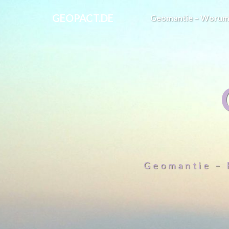
GEOPACT.DE
Geomantie – Worum
Geomantie – 