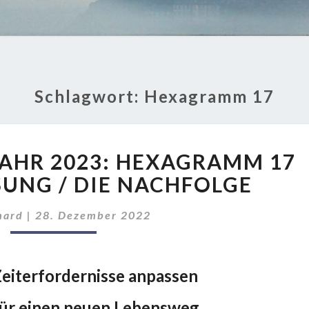
Schlagwort:
Hexagramm 17
I
 JAHR 2023: HEXAGRAMM 17
GING
FÜR
SUNG / DIE NACHFOLGE
DAS
JAHR
hard
|
28. Dezember 2022
2023:
HEXAGRAMM
17
 Zeiterfordernisse anpassen
–
DIE
für einen neuen Lebensweg