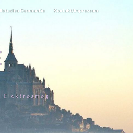
llstudien Geomantie
Kontakt/Impressum
E
– Elektrosmog