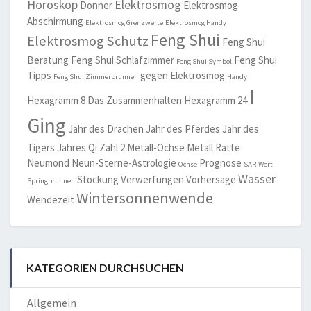
Horoskop
Elektrosmog
Donner
Elektrosmog
Abschirmung
Elektrosmog Grenzwerte
Elektrosmog Handy
Feng Shui
Elektrosmog Schutz
Feng Shui
Beratung
Feng Shui Schlafzimmer
Feng Shui
Feng Shui Symbol
Tipps
gegen Elektrosmog
Feng Shui Zimmerbrunnen
Handy
I
Hexagramm 8 Das Zusammenhalten
Hexagramm 24
Ging
Jahr des Drachen
Jahr des Pferdes
Jahr des
Tigers
Jahres Qi Zahl 2
Metall-Ochse
Metall Ratte
Neumond
Neun-Sterne-Astrologie
Prognose
Ochse
SAR-Wert
Wasser
Stockung
Verwerfungen
Vorhersage
Springbrunnen
Wintersonnenwende
Wendezeit
KATEGORIEN DURCHSUCHEN
Allgemein