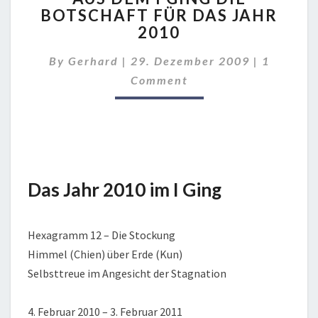
BOTSCHAFT FÜR DAS JAHR
I
2010
GING
DIE
Comment
By
Gerhard
|
29. Dezember 2009
BOTSCHAFT
|
1
FÜR
Comment
DAS
JAHR
2010
Das Jahr 2010 im I Ging
Hexagramm 12 – Die Stockung
Himmel (Chien) über Erde (Kun)
Selbsttreue im Angesicht der Stagnation
4. Februar 2010 – 3. Februar 2011